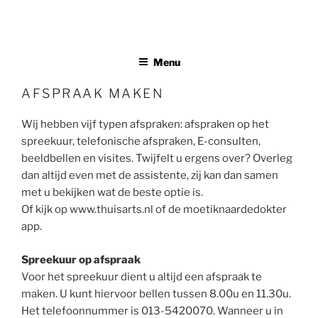
Ga
Huisartsenpraktijk Broeders
naar
Medisch Centrum Oud Noord Tilburg
de
inhoud
Menu
AFSPRAAK MAKEN
Wij hebben vijf typen afspraken: afspraken op het
spreekuur, telefonische afspraken, E-consulten,
beeldbellen en visites. Twijfelt u ergens over? Overleg
dan altijd even met de assistente, zij kan dan samen
met u bekijken wat de beste optie is.
Of kijk op www.thuisarts.nl of de moetiknaardedokter
app.
Spreekuur op afspraak
Voor het spreekuur dient u altijd een afspraak te
maken. U kunt hiervoor bellen tussen 8.00u en 11.30u.
Het telefoonnummer is 013-5420070. Wanneer u in