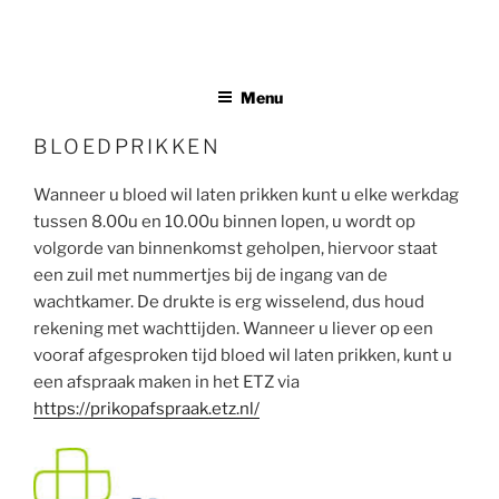
Ga
Huisartsenpraktijk Broeders
naar
Medisch Centrum Oud Noord Tilburg
de
inhoud
Menu
BLOEDPRIKKEN
Wanneer u bloed wil laten prikken kunt u elke werkdag
tussen 8.00u en 10.00u binnen lopen, u wordt op
volgorde van binnenkomst geholpen, hiervoor staat
een zuil met nummertjes bij de ingang van de
wachtkamer. De drukte is erg wisselend, dus houd
rekening met wachttijden. Wanneer u liever op een
vooraf afgesproken tijd bloed wil laten prikken, kunt u
een afspraak maken in het ETZ via
https://prikopafspraak.etz.nl/